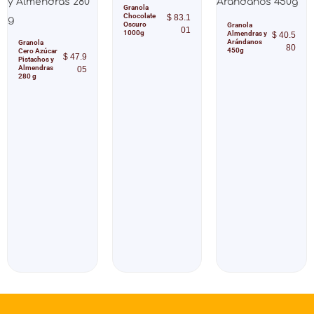
Granola
Chocolate
$
83.1
Oscuro
Granola
01
1000g
Almendras y
$
40.5
Arándanos
Granola
80
450g
Cero Azúcar
$
47.9
Pistachos y
Almendras
05
280 g