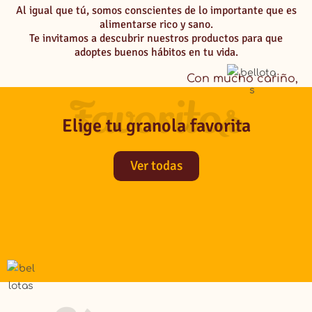
Al igual que tú, somos conscientes de lo importante que es
alimentarse rico y sano.
Te invitamos a descubrir nuestros productos para que
adoptes buenos hábitos en tu vida.
Con mucho cariño,
Maria Lince y Cata Gómez
Favoritos
Elige tu granola favorita
Ver todas