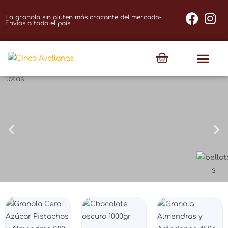
La granola sin gluten más crocante del mercado-
Envíos a todo el país
Quiénes somos
¿Quieres vender Cinco Avellanas