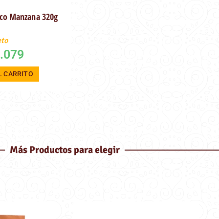
oco Manzana 320g
eto
.079
L CARRITO
Más Productos para elegir