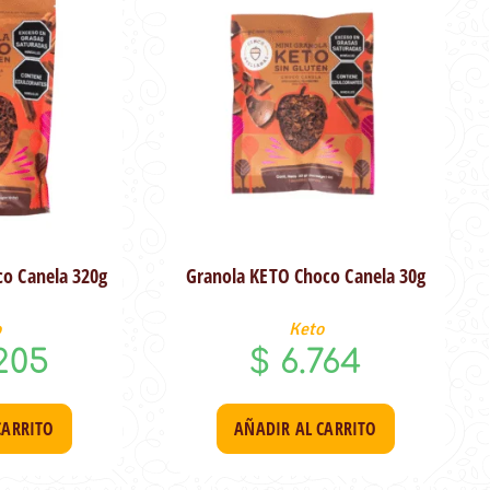
o Canela 320g
Granola KETO Choco Canela 30g
o
Keto
205
$
6.764
CARRITO
AÑADIR AL CARRITO