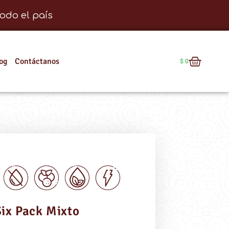
odo el país
og
Contáctanos
$
0
ix Pack Mixto