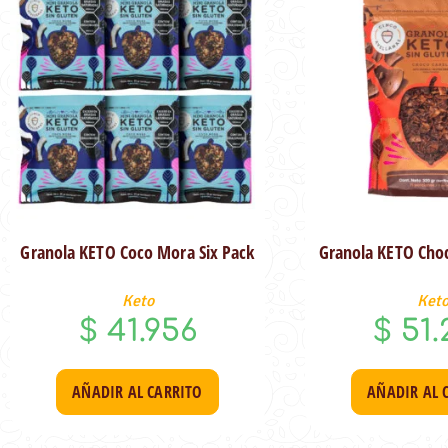
Granola KETO Coco Mora Six Pack
Granola KETO Choc
Keto
Ket
$
41.956
$
51.
AÑADIR AL CARRITO
AÑADIR AL 