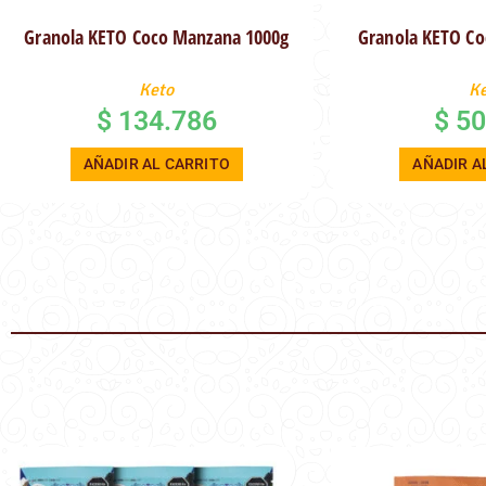
Granola KETO Coco Manzana 1000g
Granola KETO C
Keto
K
$
134.786
$
50
AÑADIR AL CARRITO
AÑADIR A