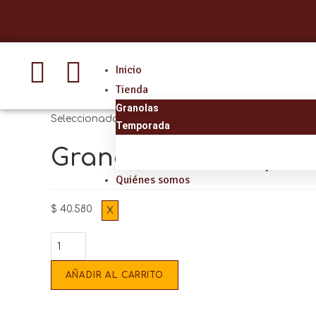
Inicio
Tienda
Granolas
Seleccionado:
Temporada
Granolas
Granola Nueces y Se
Temporada
Quiénes somos
$
40.580
X
AÑADIR AL CARRITO