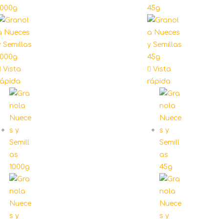
Vista
Vista
rápida
rápida