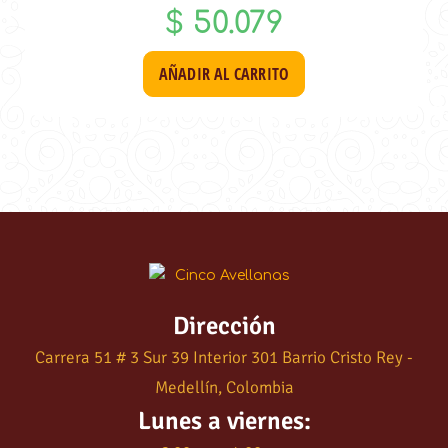
$
50.079
AÑADIR AL CARRITO
Dirección
Carrera 51 # 3 Sur 39 Interior 301 Barrio Cristo Rey -
Medellín, Colombia
Lunes a viernes: